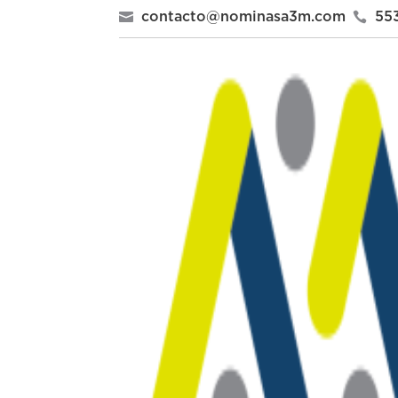

contacto@nominasa3m.com

55