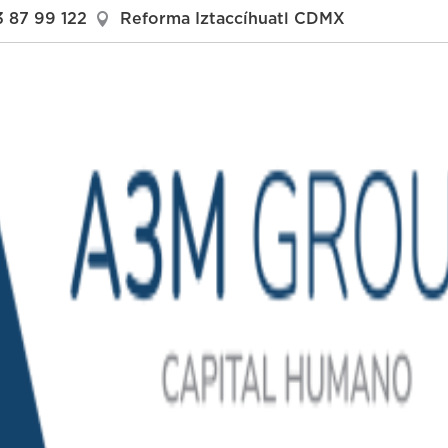
3 87 99 122

Reforma Iztaccíhuatl CDMX