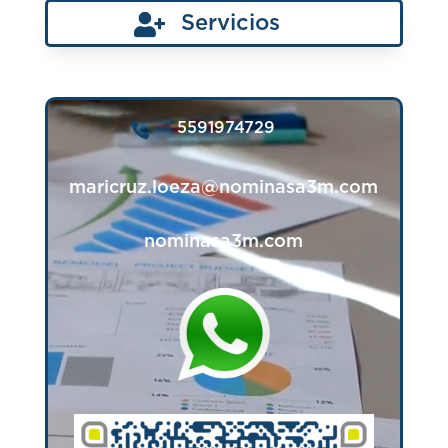

Servicios
Reproductor

5591974729
de
vídeo
maricruz.loeza@nominasa3m.com
nominasa3m.com